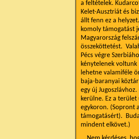
a feltételek. Kudarc
Kelet-Ausztriát és biz
állt fenn ez a helyze
komoly támogatást je
Magyarország felszá
összeköttetést. Vala
Pécs végre Szerbiáh
kénytelenek voltunk 
lehetne valamiféle ö
baja-baranyai köztár
egy új Jugoszlávhoz.
kerülne. Ez a terüle
egykoron. (Sopront a
támogatásért). Buda 
mindent elkövet.)
Nem kérdéses, hogy 