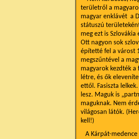
területről a magyarok
magyar enklávét a D
státuszú területeként
meg ezt is Szlovákia
Ott nagyon sok szlov
építetté fel a város
megszűntével a magya
magyarok kezdték a f
létre, és ők elevenít
ettől. Fasiszta lelke
lesz. Maguk is „partn
maguknak. Nem érdeml
világosan látók. (H
kell!)
A Kárpát-medence kiv