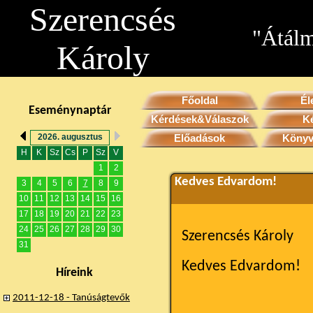
Szerencsés
"Átálm
Károly
Főoldal
Él
Eseménynaptár
Kérdések&Válaszok
K
Előadások
Könyv
2026. augusztus
H
K
Sz
Cs
P
Sz
V
1
2
Kedves Edvardom!
3
4
5
6
7
8
9
10
11
12
13
14
15
16
17
18
19
20
21
22
23
24
25
26
27
28
29
30
Szerencsés Károly
31
Kedves Edvardom!
Híreink
2011-12-18 - Tanúságtevők