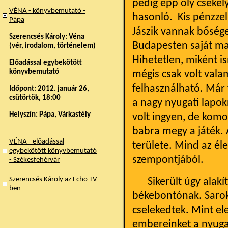
pedig épp oly csekél
VÉNA - könyvbemutató -
hasonló. Kis pénzzel,
Pápa
Jászik vannak bőség
Szerencsés Károly: Véna
Budapesten saját mag
(vér, irodalom, történelem)
Hihetetlen, miként i
Előadással egybekötött
könyvbemutató
mégis csak volt vala
felhasználható. Már 
Időpont: 2012. január 26,
csütörtök, 18:00
a nagy nyugati lapok
Helyszín: Pápa, Várkastély
volt ingyen, de komo
babra megy a játék.
VÉNA - előadással
területe. Mind az él
egybekötött könyvbemutató
szempontjából.
- Székesfehérvár
Szerencsés Károly az Echo TV-
Sikerült úgy alakít
ben
békebontónak. Sarok
cselekedtek. Mint el
embereinket a nyuga