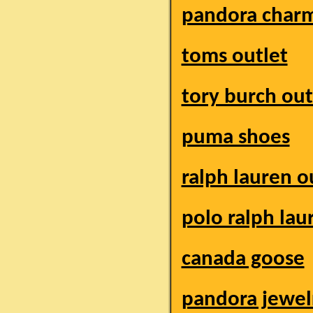
pandora char
toms outlet
tory burch out
puma shoes
ralph lauren o
polo ralph lau
canada goose
pandora jewel