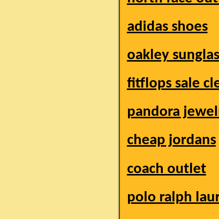
adidas shoes
oakley sungla
fitflops sale c
pandora jewel
cheap jordans
coach outlet
polo ralph lau