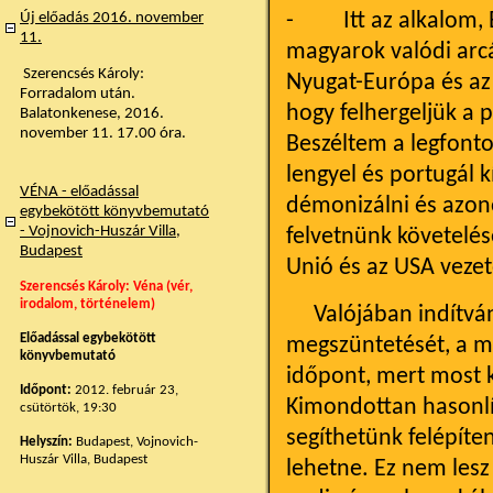
- Itt az alkalom, Ed
Új előadás 2016. november
11.
magyarok valódi arc
Szerencsés Károly:
Nyugat-Európa és az 
Forradalom után.
hogy felhergeljük a 
Balatonkenese, 2016.
november 11. 17.00 óra.
Beszéltem a legfont
lengyel és portugál k
VÉNA - előadással
démonizálni és azono
egybekötött könyvbemutató
- Vojnovich-Huszár Villa,
felvetnünk követelés
Budapest
Unió és az USA vezető
Szerencsés Károly: Véna (vér,
irodalom, történelem)
Valójában indítvány
Előadással egybekötött
megszüntetését, a ma
könyvbemutató
időpont, mert most 
Időpont:
2012. február 23,
Kimondottan hasonlít
csütörtök, 19:30
segíthetünk felépíte
Helyszín:
Budapest, Vojnovich-
Huszár Villa, Budapest
lehetne. Ez nem lesz