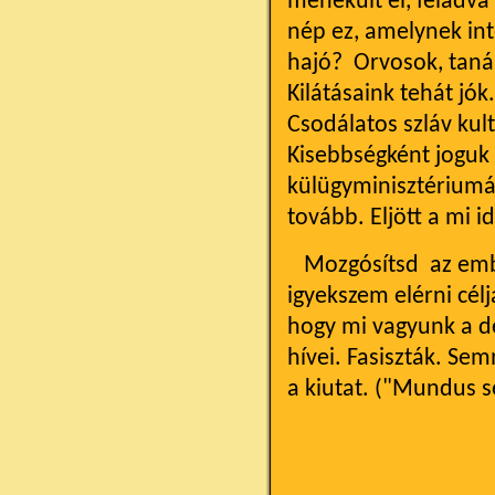
menekült el, feladva 
nép ez, amelynek inte
hajó? Orvosok, taná
Kilátásaink tehát jó
Csodálatos szláv ku
Kisebbségként joguk
külügyminisztériumáb
tovább. Eljött a mi i
Mozgósítsd az ember
igyekszem elérni célj
hogy mi vagyunk a d
hívei. Fasiszták. Se
a kiutat. ("Mundus s
To