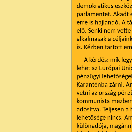
demokratikus eszközö
parlamentet. Akadt e
erre is hajlandó. A 
elő. Senki nem vette
alkalmasak a céljain
is. Kézben tartott e
A kérdés: mik legye
lehet az Európai Unió
pénzügyi lehetőségek,
Karanténba zárni. Ami
vetni az ország pénzü
kommunista mezben) 
adósítva. Teljesen a
lehetősége nincs. A
különadója, magánnyu