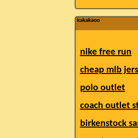
kakakaoo
nike free run
cheap mlb jer
polo outlet
coach outlet s
birkenstock sa