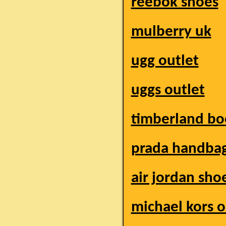
reebok shoes
mulberry uk
ugg outlet
uggs outlet
timberland bo
prada handba
air jordan sho
michael kors o