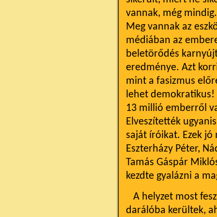
vannak, még mindig. 
Meg vannak az eszkö
médiában az emberei
beletörődés karnyújt
eredménye. Azt korri
mint a fasizmus előr
lehet demokratikus! A
13 millió emberről v
Elveszítették ugyani
saját íróikat. Ezek j
Eszterházy Péter, Ná
Tamás Gáspár Miklósig
kezdte gyalázni a ma
A helyzet most fesz
darálóba kerültek, a