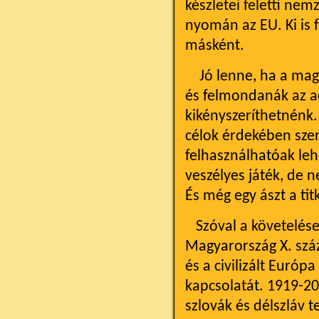
készletei feletti ne
nyomán az EU. Ki is f
másként.
Jó lenne, ha a magy
és felmondanák az ad
kikényszeríthetnénk.
célok érdekében szer
felhasználhatóak leh
veszélyes játék, de 
És még egy ászt a ti
Szóval a követelései
Magyarország X. száza
és a civilizált Európ
kapcsolatát. 1919-20
szlovák és délszláv 