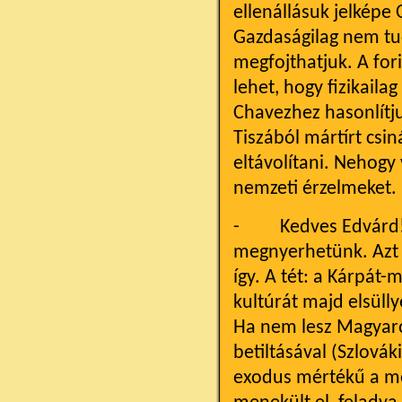
ellenállásuk jelképe
Gazdaságilag nem tu
megfojthatjuk. A for
lehet, hogy fizikaila
Chavezhez hasonlítj
Tiszából mártírt csin
eltávolítani. Nehogy
nemzeti érzelmeket.
- Kedves Edvárd! E
megnyerhetünk. Azt n
így. A tét: a Kárpát
kultúrát majd elsülly
Ha nem lesz Magyaro
betiltásával (Szlovák
exodus mértékű a me