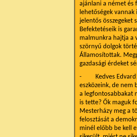
ajánlani a német és 
lehetőségek vannak 
jelentős összegeket 
Befektetéseik is gar
malmunkra hajtja a v
szörnyű dolgok törté
Államosítottak. Megp
gazdasági érdeket sér
- Kedves Edvard! Ez
eszközeink, de nem b
a legfontosabbakat m
is tette? Ők maguk 
Mesterházy meg a tö
felosztását a demokr
minél előbb be kell
sikerült, miért ne si