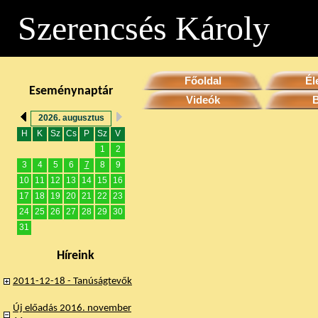
Szerencsés Károly
Főoldal
Él
Eseménynaptár
Videók
2026. augusztus
H
K
Sz
Cs
P
Sz
V
1
2
3
4
5
6
7
8
9
10
11
12
13
14
15
16
17
18
19
20
21
22
23
24
25
26
27
28
29
30
31
Híreink
2011-12-18 - Tanúságtevők
Új előadás 2016. november