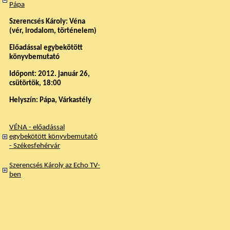
Pápa
Szerencsés Károly: Véna
(vér, irodalom, történelem)
Előadással egybekötött
könyvbemutató
Időpont: 2012. január 26,
csütörtök, 18:00
Helyszín: Pápa, Várkastély
VÉNA - előadással
egybekötött könyvbemutató
- Székesfehérvár
Szerencsés Károly az Echo TV-
ben