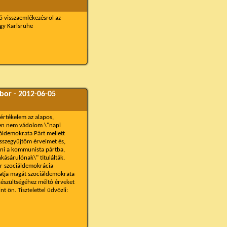
ló visszaemlékezésröl az
rgy Karlsruhe
bor - 2012-06-05
 értékelem az alapos,
sen nem vádolom \"napi
ciáldemokrata Párt mellett
összegyűjtöm érveimet és,
ni a kommunista pártba,
kásárulónak\" titulálták.
r szociáldemokrácia
gatja magát szociáldemokrata
készültségéhez méltó érveket
 ön. Tisztelettel üdvözli: