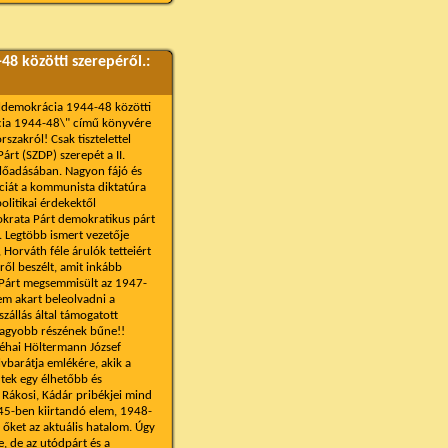
48 közötti szerepéről.:
áldemokrácia 1944-48 közötti
rácia 1944-48\" című könyvére
szakról! Csak tisztelettel
rt (SZDP) szerepét a II.
előadásában. Nagyon fájó és
áciát a kommunista diktatúra
politikai érdekektől
okrata Párt demokratikus párt
k. Legtöbb ismert vezetője
, Horváth féle árulók tetteiért
ről beszélt, amit inkább
a Párt megsemmisült az 1947-
em akart beleolvadni a
zállás által támogatott
nagyobb részének bűne!!
éhai Höltermann József
lvbarátja emlékére, akik a
tek egy élhetőbb és
Rákosi, Kádár pribékjei mind
45-ben kiirtandó elem, 1948-
 őket az aktuális hatalom. Úgy
, de az utódpárt és a