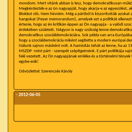
mondom. Mert vitánk abban is lesz, hogy demokratikusan műkö
Megkérdezték-e az ön nagyapját, hogy akarja-e az egyesülést, aka
Blokkot stb. Nem hinném. Még a pártból is kiszorították azokat a
hangokat (Peyer memorandum), amelyek ezt a politikát ellenezt
értenie, hogy az én kritikán éppen az Ön nagyapja - a valódi szo
érdekében született. NAgyon is nagy szükség lenne demokratikus
demokratikus szociáldemokráciára. Sok példa van arra Európába
hogy a szociáldemokrácia miként segítette a modern európai dem
Nálunk sajnos másként volt. A hamisítás tehát az lenne, ha az 
MSZDP -mint párt - szerepét szépítgetnénk. E párt politikája sa
felé vezetett. Az Ön nagyapjának emléke és a történelmi tények t
egybe esik!
Üdvözlettel: Szerencsés Károly
- 2012-06-05