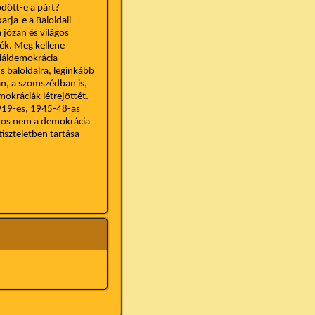
dött-e a párt?
rja-e a Baloldali
 józan és világos
ék. Meg kellene
ciáldemokrácia -
 baloldalra, leginkább
n, a szomszédban is,
okráciák létrejöttét.
1919-es, 1945-48-as
jnos nem a demokrácia
iszteletben tartása