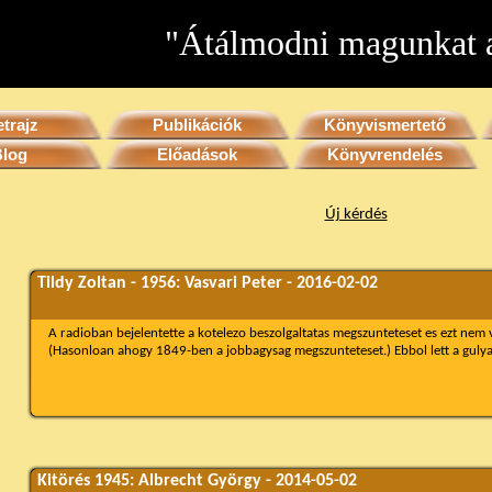
"Átálmodni magunkat a
etrajz
Publikációk
Könyvismertető
Blog
Előadások
Könyvrendelés
Új kérdés
Tildy Zoltan - 1956: Vasvari Peter - 2016-02-02
A radioban bejelentette a kotelezo beszolgaltatas megszunteteset es ezt nem 
(Hasonloan ahogy 1849-ben a jobbagysag megszunteteset.) Ebbol lett a gul
Kitörés 1945: Albrecht György - 2014-05-02