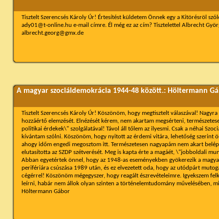
Tisztelt Szerencsés Károly Úr! Értesítést küldetem Önnek egy a Kitörésröl szó
ady01@t-online.hu e-mail címre. Él még ez az cím? Tisztelettel Albrecht Gyö
albrecht.georg@gmx.de
A magyar szociáldemokrácia 1944-48 között.: Höltermann Gá
Tisztelt Szerencsés Károly Úr! Köszönöm, hogy megtisztelt válaszával! Nagyra
hozzáértő elemzését. Elnézését kérem, nem akartam megsérteni, természete
politikai érdekek\" szolgálatával! Távol áll tőlem az ilyesmi. Csak a néhai Szo
kívántam szólni. Köszönöm, hogy nyitott az érdemi vitára, lehetőség szerint 
ahogy időm engedi megosztom itt. Természetesen nagyapám nem akart belép
elutasította az SZDP szétverését. Meg is kapta érte a magáét, \"jobboldali mun
Abban egyetértek önnel, hogy az 1948-as eseményekben gyökerezik a magya
perifériára csúszása 1989 után, és ez elvezetett oda, hogy az utódpárt muto
cégérrel! Köszönöm mégegyszer, hogy reagált észrevételeimre. Igyekszem fel
leírni, habár nem állok olyan szinten a történelemtudomány művelésében, mint
Höltermann Gábor