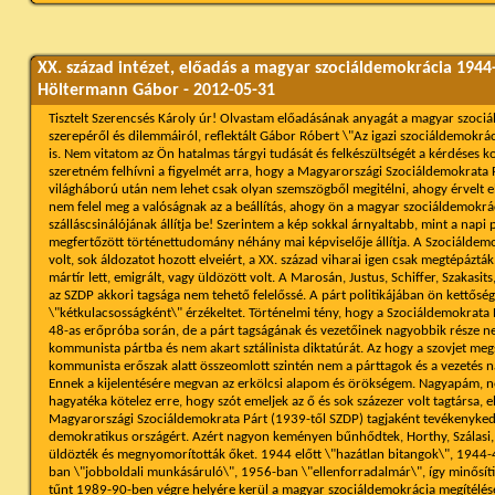
XX. század intézet, előadás a magyar szociáldemokrácia 1944-
Höltermann Gábor - 2012-05-31
Tisztelt Szerencsés Károly úr! Olvastam előadásának anyagát a magyar szoci
szerepéről és dilemmáiról, reflektált Gábor Róbert \"Az igazi szociáldemok
is. Nem vitatom az Ön hatalmas tárgyi tudását és felkészültségét a kérdéses kor
szeretném felhívni a figyelmét arra, hogy a Magyarországi Szociáldemokrata Pá
világháború után nem lehet csak olyan szemszögből megitélni, ahogy érvelt 
nem felel meg a valóságnak az a beállítás, ahogy ön a magyar szociáldemokr
szálláscsinálójának állítja be! Szerintem a kép sokkal árnyaltabb, mint a napi 
megfertőzött történettudomány néhány mai képviselője állítja. A Szociáldem
volt, sok áldozatot hozott elveiért, a XX. század viharai igen csak megtépáztá
mártír lett, emigrált, vagy üldözött volt. A Marosán, Justus, Schiffer, Szakasits
az SZDP akkori tagsága nem tehető felelőssé. A párt politikájában ön kettőség
\"kétkulacsosságként\" érzékeltet. Történelmi tény, hogy a Szociáldemokrat
48-as erőpróba során, de a párt tagságának és vezetőinek nagyobbik része n
kommunista pártba és nem akart sztálinista diktatúrát. Az hogy a szovjet megs
kommunista erőszak alatt összeomlott szintén nem a párttagok és a vezetés 
Ennek a kijelentésére megvan az erkölcsi alapom és örökségem. Nagyapám, n
hagyatéka kötelez erre, hogy szót emeljek az ő és sok százezer volt tagtársa, e
Magyarországi Szociáldemokrata Párt (1939-től SZDP) tagjaként tevékenyked
demokratikus országért. Azért nagyon keményen bűnhődtek, Horthy, Szálasi, 
üldözték és megnyomorították őket. 1944 előtt \"hazátlan bitangok\", 1944-
ban \"jobboldali munkásáruló\", 1956-ban \"ellenforradalmár\", így minősíti
tűnt 1989-90-ben végre helyére kerül a magyar szociáldemokrácia megítélése