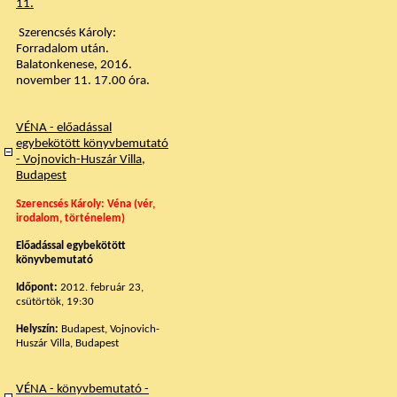
11.
Szerencsés Károly:
Forradalom után.
Balatonkenese, 2016.
november 11. 17.00 óra.
VÉNA - előadással
egybekötött könyvbemutató
- Vojnovich-Huszár Villa,
Budapest
Szerencsés Károly: Véna (vér,
irodalom, történelem)
Előadással egybekötött
könyvbemutató
Időpont:
2012. február 23,
csütörtök, 19:30
Helyszín:
Budapest, Vojnovich-
Huszár Villa, Budapest
VÉNA - könyvbemutató -