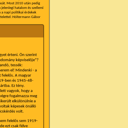
árását. Most 2010 után pedig
jelenlegi hatalom és szellemi
a napi politikai érdekek
sztelettel: Höltermann Gábor
yet érteni. Ön szerint
tudomány képviselője"?
landó, tessék:
merem el! Mindenki - a
t felelős. A magyar
1919-ben és 1945-48-
rtba. Ez tény.
lett vagyok, hogy a
 végre fogalmazza meg
erült elkülönülnie a
voltak képesek önálló
lcskérdés volt.
nem felelős sem 1919-
de ezt csak félve