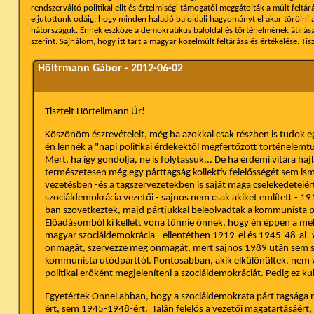
rendszerváltó politikai elit és értelmiségi támogatói meggátolták a múlt felt
eljutottunk odáig, hogy minden haladó baloldali hagyományt el akar törölni a 
hátországuk. Ennek eszköze a demokratikus baloldal és történelmének átírása 
szerint. Sajnálom, hogy itt tart a magyar közelmúlt feltárása és értékelése. Ti
Höltrmann Gábor - 2012-06-02
Tisztelt Hörtellmann Úr!
Köszönöm észrevételeit, még ha azokkal csak részben is tudok eg
én lennék a "napi politikai érdekektől megfertőzött történelem
Mert, ha így gondolja, ne is folytassuk... De ha érdemi vitára haj
természetesen még egy párttagság kollektív felelősségét sem is
vezetésben -és a tagszervezetekben is saját maga cselekedeteiér
szociáldemokrácia vezetői - sajnos nem csak akiket említett - 
ban szövetkeztek, majd pártjukkal beleolvadtak a kommunista pá
Előadásomból ki kellett vona tűnnie önnek, hogy én éppen a mel
magyar szociáldemokrácia - ellentétben 1919-el és 1945-48-al-
önmagát, szervezze meg önmagát, mert sajnos 1989 után sem sik
kommunista utódpárttól. Pontosabban, akik elkülönültek, nem 
politikai erőként megjeleníteni a szociáldemokráciát. Pedig ez ku
Egyetértek Önnel abban, hogy a szociáldemokrata párt tagsága 
ért, sem 1945-1948-ért. Talán felelős a vezetői magatartásáért, 