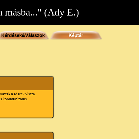
 másba..." (Ady E.)
Kérdések&Válaszok
Képtár
vontak Kadarek vissza.
yas kommunizmus.