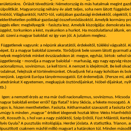
erületünkre. Óriásit tévedtünk: Németország és más hatalmak megint gazda
ülpolitikát. Magyarország néhány év alatt teljes, soha nem látott függésbe 
niótól, Világbanktól, NATO-tól, valójában gazdasági érdekektől, cégektől,
elderíthetetlen politikai-gazdasági összefonódásoktól. Amelyik kormány pró
üggés ellen: megbélyegzik – fasiszta lesz. Amelyik kiszolgálja: demokrata l
üggést, torkunkon a kést, nyakunkon a hurkot. Ha mozdulatlanul állunk, e
át: üzeni a magyar baloldal: ez így van jól. A jutalom meglesz.
üggetlenek vagyunk: a népünk akaratától, érdekeitől, túlélési vágyaitól. A
épet. Ez a magyar baloldal üzenete. Törődjünk bele sosem látott gyarmati
elyek megőriztek minket évszázadokon át: megye, egyház, birtok: sehol s
üggetlenség – mondja a magyar baloldal – marhaság, egy nagy egység részei
acionalizmus, sovinizmus. Le kell törni. A nemzet is idejétmúlt. Be kell olvad
rodalmat, felejtsük el történelmünket. Olvadjunk fel a nagy kohóban és b
enjünk. Legyünk Európa tányérmosogatói. Ezt érdemeljük. (Persze mi, aki
atedránkat X egyetemen, megkapjuk ösztöndíjainkat, Nóbel-díjainkat, ny
tb.)
gen: a nemzeti érzés az ma már ósdi nacionalizmus, sovinizmus. Micsoda
agyar baloldali ember erről? Egy fiatal? Irány Skócia, a fekete mosogató. A
ogos is, hiszen menthetetlen. Fasiszta. Kétharmadot szavazott a fasiszta Or
múgy is minden „magyar” értéket idegenek hoztak létre: Weiss Manfrédtól
olt, Kossuth is, s hol van a nagy zsidóktól, Szép Erőtől, Füst Milántól, Kertés
llyés Gyula? A pusztulás mitológiája. Herder jóslata. A statisztika. Trianon, 
lpusztított csaknem másfél millió magyart a határokon túl. Minden másodi