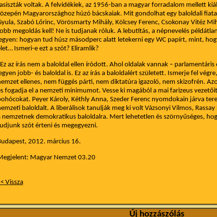
asiszták voltak. A felvidékiek, az 1956-ban a magyar forradalom mellett kiál
özepén Magyarországhoz húzó bácskaiak. Mit gondolhat egy baloldali fiatal. 
yula, Szabó Lőrinc, Vörösmarty Mihály, Kölcsey Ferenc, Csokonay Vitéz Mih
obb megoldás kell! Ne is tudjanak róluk. A lebutítás, a népnevelés példátla
egyen: hogyan tud húsz másodperc alatt letekerni egy WC papírt, mint, hogy i
let… Ismeri-e ezt a szót? Eliramlik?
z az írás nem a baloldal ellen íródott. Ahol oldalak vannak – parlamentári
egyen jobb- és baloldal is. Ez az írás a baloldalért született. Ismerje fel v
emzet ellenes, nem függés párti, nem diktatúra igazoló, nem skizofrén. Az
s fogadja el a nemzeti minimumot. Vesse ki magából a mai farizeus vezetői
ohócokat. Peyer Károly, Kéthly Anna, Szeder Ferenc nyomdokain járva te
emzeti baloldalt. A liberálisok tanulják meg ki volt Vázsonyi Vilmos, Rassa
 nemzetnek demokratikus baloldalra. Mert lehetetlen és szörnyűséges, ho
udjunk szót érteni és megegyezni.
udapest, 2012. március 16.
Megjelent: Magyar Nemzet 03.20
< Vissza
Új hozzászólás