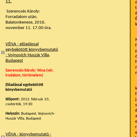
11.
d
t
Szerencsés Károly:
é
Forradalom után.
É
Balatonkenese, 2016.
k
november 11. 17.00 óra.
M
VÉNA - előadással
f
egybekötött könyvbemutató
p
- Vojnovich-Huszár Villa,
d
Budapest
h
n
Szerencsés Károly: Véna (vér,
n
irodalom, történelem)
A
Előadással egybekötött
k
könyvbemutató
f
Időpont:
2012. február 23,
j
csütörtök, 19:30
s
é
Helyszín:
Budapest, Vojnovich-
a
Huszár Villa, Budapest
e
r
e
VÉNA - könyvbemutató -