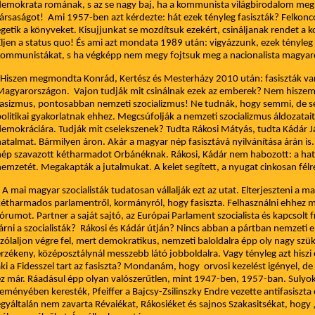
emokrata romának, s az se nagy baj, ha a kommunista világbirodalom megreg
ársaságot! Ami 1957-ben azt kérdezte: hát ezek tényleg fasiszták? Felkoncol
getik a könyveket. Kisujjunkat se mozdítsuk ezekért, csináljanak rendet a
ljen a status quo! És ami azt mondata 1989 után: vigyázzunk, ezek tényleg f
ommunistákat, s ha végképp nem megy fojtsuk meg a nacionalista magyar
Hiszen megmondta Konrád, Kertész és Mesterházy 2010 után: fasiszták v
agyarországon. Vajon tudják mit csinálnak ezek az emberek? Nem hiszem, 
asizmus, pontosabban nemzeti szocializmus! Ne tudnák, hogy semmi, de s
olitikai gyakorlatnak ehhez. Megcsúfolják a nemzeti szocializmus áldozatai
emokráciára. Tudják mit cselekszenek? Tudta Rákosi Mátyás, tudta Kádár J
atalmat. Bármilyen áron. Akár a magyar nép fasisztává nyilvánítása árán i
ép szavazott kétharmadot Orbánéknak. Rákosi, Kádár nem habozott: a hata
emzetét. Megakapták a jutalmukat. A kelet segített, a nyugat cinkosan félr
 mai magyar szocialisták tudatosan vállalják ezt az utat. Elterjeszteni a ma
étharmados parlamentről, kormányról, hogy fasiszta. Felhasználni ehhez 
órumot. Partner a saját sajtó, az Európai Parlament szocialista és kapcsolt 
árni a szocialisták? Rákosi és Kádár útján? Nincs abban a pártban nemzeti 
zólaljon végre fel, mert demokratikus, nemzeti baloldalra épp oly nagy szü
rzékeny, középosztálynál messzebb látó jobboldalra. Vagy tényleg azt hiszi 
ki a Fidesszel tart az fasiszta? Mondanám, hogy orvosi kezelést igényel, de
z már. Ráadásul épp olyan valószerűtlen, mint 1947-ben, 1957-ban. Sulyok 
eményében keresték, Pfeiffer a Bajcsy-Zsilinszky Endre vezette antifasiszta el
gyáltalán nem zavarta Révaiékat, Rákosiéket és sajnos Szakasitsékat, hogy