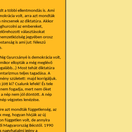
dt a többi ellentmondás is. Ami
emokrácia volt, arra azt mondták
 nincsenek az diktatúra. Akkor
meghurcolni az embereket,
előrehozott választásokat
a nemzetköziség jegyében orosz
tanság is ami jut: féleszű
b.
Még Gyurcsányé is demokrácia volt,
 amikor ellopták a még meglévő
legalább…) Most tehát diktatúra
entarizmus teljes tagadása. A
ény született: majd korrigáljuk.
tt ki? Csalunk lefelé! És tele
El nem fogadja, mert nem őket
t a nép nem jól döntött. A nép
 nép végzetes lenézése.
re azt mondták függetlenség, az
k meg, hogyan hívják az új
n független volt, de annyira
di Magyarország Bécstől. 1990
s nagyhatalmi igény a