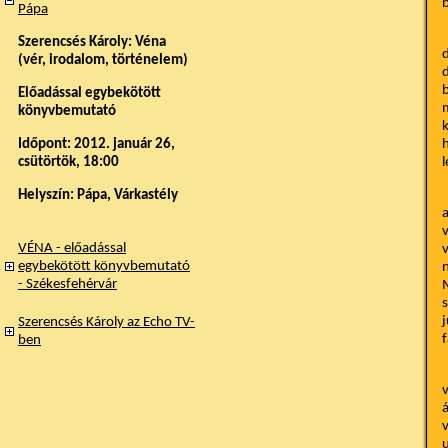
b
Pápa
E
Szerencsés Károly: Véna
d
(vér, irodalom, történelem)
d
b
Előadással egybekötött
m
könyvbemutató
k
Időpont: 2012. január 26,
h
csütörtök, 18:00
l
Helyszín: Pápa, Várkastély
R
a
v
VÉNA - előadással
v
egybekötött könyvbemutató
n
- Székesfehérvár
M
s
j
Szerencsés Károly az Echo TV-
f
ben
M
v
á
v
u