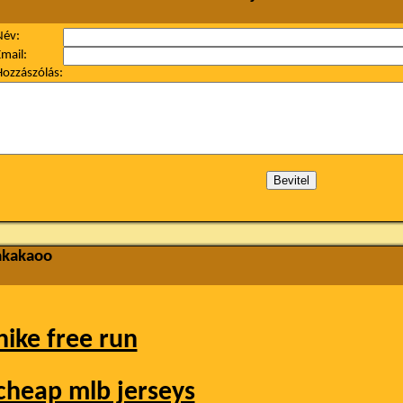
Név:
mail:
ozzászólás:
akakaoo
nike free run
cheap mlb jerseys