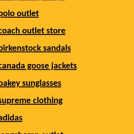
polo outlet
coach outlet store
birkenstock sandals
canada goose jackets
oakey sunglasses
supreme clothing
adidas