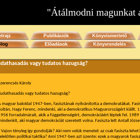
"Átálmodni magunkat a
etrajz
Publikációk
Könyvismertető
Blog
Előadások
Könyvrendelés
udathasadás vagy tudatos hazugság?
zerencsés Károly
Tudathasadás vagy tudatos hazugság?
 magyar baloldal 1947-ben, fasisztának nyilvánította a demokratákat. Fasisz
oltán, Nagy Ferenc, mindenki, aki a demokratikus Magyarországért kiállt. 
956 forradalmárait, akik a függetlenségért, demokráciáért léptek fel. 1989
indenkit, aki magyar demokráciát szeretett volna. Fasiszta lett Antall József
ajon tényleg így gondolják? Aki nem velük menetel: az csak fasiszta lehet
elelőtlen politikai taktika? Ami 1947-ben azt üzente: ezek a magyarok fasis