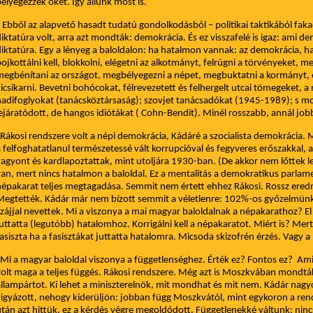
élyegezzék őket. Így állunk most is.
bből az alapvető hasadt tudatú gondolkodásból – politikai taktikából faka
iktatúra volt, arra azt mondták: demokrácia. És ez visszafelé is igaz: ami d
iktatúra. Egy a lényeg a baloldalon: ha hatalmon vannak: az demokrácia, ha
ojkottálni kell, blokkolni, elégetni az alkotmányt, felrúgni a törvényeket, 
egbénítani az országot, megbélyegezni a népet, megbuktatni a kormányt, 
icsikarni. Bevetni bohócokat, félrevezetett és felhergelt utcai tömegeket, 
adifoglyokat (tanácsköztársaság); szovjet tanácsadókat (1945-1989); s mos
ejáratódott, de hangos idiótákat ( Cohn-Bendit). Minél rosszabb, annál job
ákosi rendszere volt a népi demokrácia, Kádáré a szocialista demokrácia. 
 felfoghatatlanul természetessé vált korrupcióval és fegyveres erőszakkal,
agyont és kardlapoztattak, mint utoljára 1930-ban. (De akkor nem lőttek 
an, mert nincs hatalmon a baloldal. Ez a mentalitás a demokratikus parlam
épakarat teljes megtagadása. Semmit nem értett ehhez Rákosi. Rossz eredm
egtették. Kádár már nem bízott semmit a véletlenre: 102%-os győzelmünk jö
zájjal nevettek. Mi a viszonya a mai magyar baloldalnak a népakarathoz? 
uttatta (legutóbb) hatalomhoz. Korrigálni kell a népakaratot. Miért is? Mer
asiszta ha a fasisztákat juttatta hatalomra. Micsoda skizofrén érzés. Vagy a
i a magyar baloldal viszonya a függetlenséghez. Érték ez? Fontos ez? Ami
olt maga a teljes függés. Rákosi rendszere. Még azt is Moszkvában mondtá
llampártot. Ki lehet a miniszterelnök, mit mondhat és mit nem. Kádár nagyo
igyázott, nehogy kiderüljön: jobban függ Moszkvától, mint egykoron a ren
tán azt hittük, ez a kérdés végre megoldódott. Függetlenekké váltunk: ninc