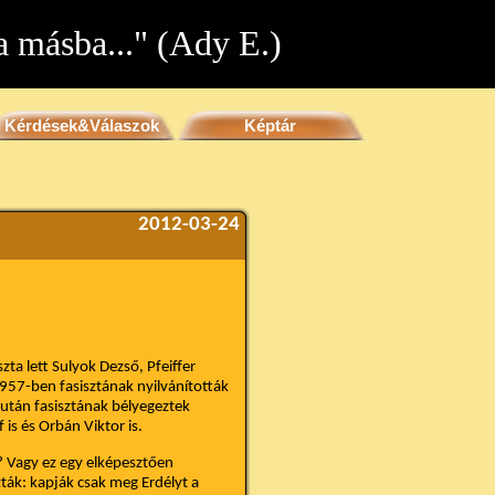
 másba..." (Ady E.)
Kérdések&Válaszok
Képtár
2012-03-24
ta lett Sulyok Dezső, Pfeiffer
1957-ben fasisztának nyilvánították
 után fasisztának bélyegeztek
 is és Orbán Viktor is.
? Vagy ez egy elképesztően
zták: kapják csak meg Erdélyt a