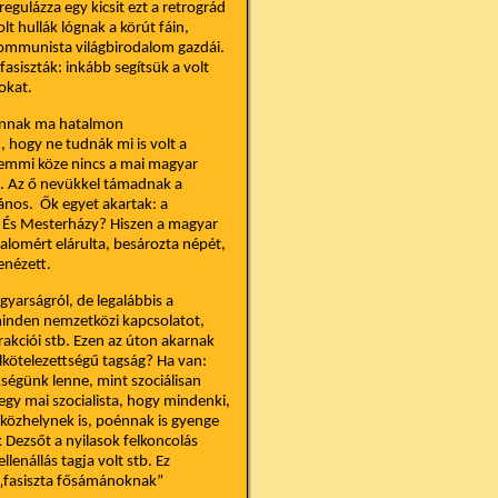
ulázza egy kicsit ezt a retrográd
t hullák lógnak a körút fáin,
 kommunista világbirodalom gazdái.
asiszták: inkább segítsük a volt
okat.
annak ma hatalmon
hogy ne tudnák mi is volt a
emmi köze nincs a mai magyar
t. Az ő nevükkel támadnak a
ános. Ők egyet akartak: a
s. És Mesterházy? Hiszen a magyar
lomért elárulta, besározta népét,
enézett.
gyarságról, de legalábbis a
minden nemzetközi kapcsolatot,
frakciói stb. Ezen az úton akarnak
elkötelezettségű tagság? Ha van:
kségünk lenne, mint szociálisan
egy mai szocialista, hogy mindenki,
 közhelynek is, poénnak is gyenge
Dezsőt a nyilasok felkoncolás
lenállás tagja volt stb. Ez
 „fasiszta fősámánoknak”