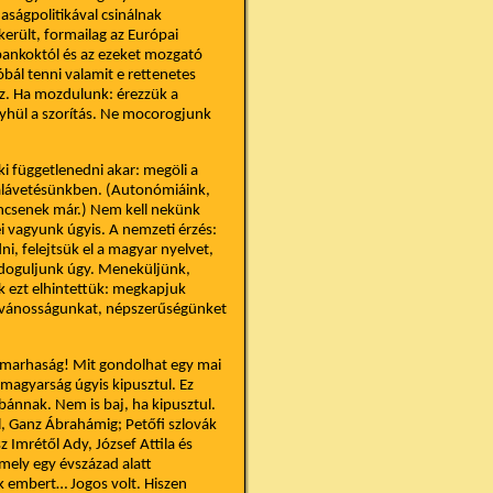
ságpolitikával csinálnak
került, formailag az Európai
 bankoktól és az ezeket mozgató
bál tenni valamit e rettenetes
esz. Ha mozdulunk: érezzük a
nyhül a szorítás. Ne mocorogjunk
ki függetlenedni akar: megöli a
 alávetésünkben. (Autonómiáink,
incsenek már.) Nem kell nekünk
 vagyunk úgyis. A nemzeti érzés:
ni, felejtsük el a magyar nyelvet,
oldoguljunk úgy. Meneküljünk,
k ezt elhintettük: megkapjuk
ilvánosságunkat, népszerűségünket
 marhaság! Mit gondolhat egy mai
 magyarság úgyis kipusztul. Ez
bánnak. Nem is baj, ha kipusztul.
, Ganz Ábrahámig; Petőfi szlovák
z Imrétől Ady, József Attila és
amely egy évszázad alatt
k embert… Jogos volt. Hiszen