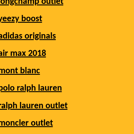
longchamp outlet
yeezy boost
adidas originals
air max 2018
mont blanc
polo ralph lauren
ralph lauren outlet
moncler outlet