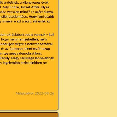
ló erdélyiek, a kilencvenes évek
Ady Endre, József Attila, Illyés
ály: vesszen mind? Ez azért durva.
n ellehetetlenítése. Hogy fontosabb
smeri- e azt a sort: eliramlik az
s demokráciában pedig vannak – kell
égre, hogy nem nemzetietlen, nem
onosuljon végre a nemzet sorsával
t és az újonnan jelentkező hazug
remtse meg a demokratikus,
y Károly. Nagy szüksége lenne ennek
gy legelemibb érdekeinkben ne
Módosítva: 2012-03-26