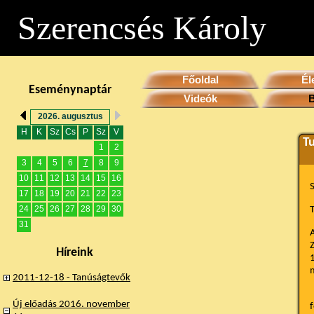
Szerencsés Károly
Főoldal
Él
Eseménynaptár
Videók
2026. augusztus
H
K
Sz
Cs
P
Sz
V
T
1
2
3
4
5
6
7
8
9
10
11
12
13
14
15
16
S
17
18
19
20
21
22
23
24
25
26
27
28
29
30
31
A
Z
Híreink
1
m
2011-12-18 - Tanúságtevők
V
Új előadás 2016. november
f