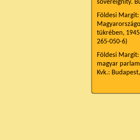
sovereignity. 
Földesi Margit:
Magyarországon
tükrében, 1945
265-050-6)
Földesi Margit:
magyar parlame
Kvk.: Budapest