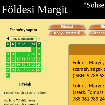
"Sohse
Földesi Margit
Főoldal
Él
Eseménynaptár
Könyvismertető
Kérdése
2026. augusztus
H
K
Sz
Cs
P
Sz
V
1
2
3
4
5
6
7
8
9
10
11
12
13
14
15
16
Földesi Margit,
17
18
19
20
21
22
23
személyiségek a
24
25
26
27
28
29
30
(ISBN: 9 789 63
31
Híreink
Földesi Margit
(szerk: Tomasz 
Földesi Margit az Echo Tv-ben
788 361 989 24
Az Echo TV különleges
Földesi Margit Show-val