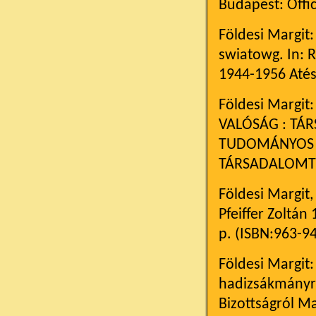
Budapest: Offic
Földesi Margit
swiatowg. In: 
1944-1956 Atés
Földesi Margit:
VALÓSÁG : TÁ
TUDOMÁNYOS I
TÁRSADALOMTUD
Földesi Margit
Pfeiffer Zoltán
p. (ISBN:963-9
Földesi Margit
hadizsákmányról
Bizottságról M