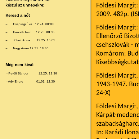
Földesi Margit
készül az ünnepekre:
2009. 482p. (I
Keresd a nőt
–
Csepregi Éva 12.24. 00:00
Földesi Margit:
–
Horváth Rozi 12.25. 08:30
Ellenőrző Bizo
–
Jókai Anna 12.25. 16:05
csehszlovák - 
–
Nagy Anna 12.31. 18:30
Komárom; Budap
Kisebbségkutat
Még nem késő
- Petőfi Sándor 12.25. 12:30
Földesi Margit,
- Ady Endre 01.01. 12:30
1943-1947. Bud
24-X)
Földesi Margit,
Kárpát-medenc
szabadságharc
In: Karádi Ilon