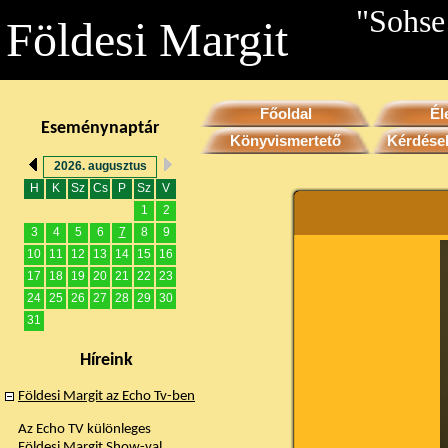
"Sohse
Földesi Margit
Főoldal
Él
Eseménynaptár
Könyvismertető
Kérdése
2026. augusztus
H
K
Sz
Cs
P
Sz
V
1
2
3
4
5
6
7
8
9
10
11
12
13
14
15
16
17
18
19
20
21
22
23
24
25
26
27
28
29
30
31
Híreink
Földesi Margit az Echo Tv-ben
Az Echo TV különleges
Földesi Margit Show-val